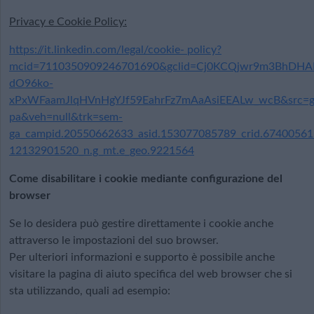
Privacy e Cookie Policy:
https://it.linkedin.com/legal/cookie- policy?
mcid=7110350909246701690&gclid=Cj0KCQjwr9m3BhDHA
dO96ko-
xPxWFaamJlqHVnHgYJf59EahrFz7mAaAsiEEALw_wcB&src=g
pa&veh=null&trk=sem-
ga_campid.20550662633_asid.153077085789_crid.674005615
12132901520_n.g_mt.e_geo.9221564
Come disabilitare i cookie mediante configurazione del
browser
Se lo desidera può gestire direttamente i cookie anche
attraverso le impostazioni del suo browser.
Per ulteriori informazioni e supporto è possibile anche
visitare la pagina di aiuto specifica del web browser che si
sta utilizzando, quali ad esempio: