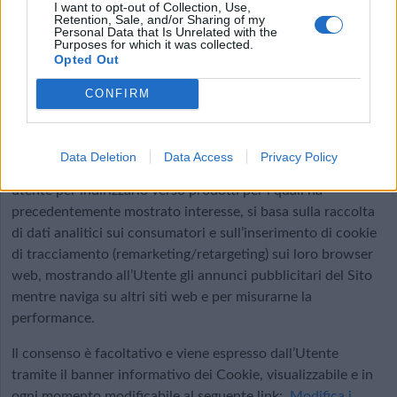
I want to opt-out of Collection, Use,
Retention, Sale, and/or Sharing of my
Personal Data that Is Unrelated with the
I cookie di profilazione di terza parte sono visualizzabili e in
Purposes for which it was collected.
ogni momento modificabili al seguente link:
Modifica i
Opted Out
settaggi della privacy
CONFIRM
Remarketing/Retargeting
Il remarketing è una forma personalizzata di pubblicità
Data Deletion
Data Access
Privacy Policy
online che implementa la cronologia di navigazione di un
utente per indirizzarlo verso prodotti per i quali ha
precedentemente mostrato interesse, si basa sulla raccolta
di dati analitici sui consumatori e sull’inserimento di cookie
di tracciamento (remarketing/retargeting) sui loro browser
web, mostrando all’Utente gli annunci pubblicitari del Sito
mentre naviga su altri siti web e per misurarne la
performance.
Il consenso è facoltativo e viene espresso dall’Utente
tramite il banner informativo dei Cookie, visualizzabile e in
ogni momento modificabile al seguente link:
Modifica i