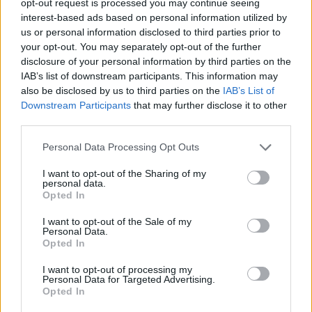
opt-out request is processed you may continue seeing
attraverso una delle modalità semplificate descritte
interest-based ads based on personal information utilized by
nell’informativa presentata al momento del suo primo
us or personal information disclosed to third parties prior to
accesso sul Sito, “Accetto” o “Gestisci Opzioni”, o cliccando
your opt-out. You may separately opt-out of the further
su “Maggiori informazioni” (funzione che, attraverso un
disclosure of your personal information by third parties on the
IAB’s list of downstream participants. This information may
pannello di controllo, permette di accedere alla gestione dei
also be disclosed by us to third parties on the
IAB’s List of
singoli cookie e alla illustrazione, tra gli altri, degli scopi di
Downstream Participants
that may further disclose it to other
raccolta dei dati, delle modalità di trattamento, dei loro
third parties.
tempi di conservazione), potrà installare e/o lasciar installare
alle società terze qui di seguito indicate, ulteriori cookie, c.d.
Personal Data Processing Opt Outs
di profilazione, per i quali può scegliere di modificare o
I want to opt-out of the Sharing of my
revocare in tutto o in parte il consenso prestato mediante il
personal data.
link che segue:
Modifica i settaggi della privacy
Opted In
I want to opt-out of the Sale of my
Cookie di profilazione prima parte
Personal Data.
Opted In
I cookie di profilazione di prima parte sono visualizzabili e in
ogni momento modificabili al seguente link:
Modifica i
I want to opt-out of processing my
Personal Data for Targeted Advertising.
settaggi della privacy
Opted In
Cookie di profilazione di terza parte