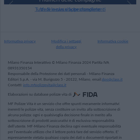
I numeri delle compagnie
Precedente
Pros
Vedi le classifiche complete
Informativa privacy
Modifica i settaggi
Informativa cookie
della privacy
Milano Finanza Interattivo © Milano Finanza 2024 Partita IVA
08931350154
Responsabile della Protezione dei dati personali - Milano Finanza
Editori S.p.A. - via M. Burigozzo 5 - 20122, Milano, email:
dpo@class.it
Contatti:
info.mfpolizzevita@class.it
Elaborazioni su database polizze vita di
MF Polizze Vita è un servizio che offre spunti meramente informativi
inerenti le polizze vita, senza costituire un invito alla sottoscrizione di
alcuna polizza: ogni e qualsivoglia decisione finale in merito alla
sottoscrizione di prodotti assicurativi è di esclusiva responsabilità
dell’utente. MF-Milano Finanza declina ogni eventuale responsabilità
per l’eventuale utilizzo che il lettore potrà fare del servizio offerto. E'
espressamente vietata qualsiasi copia dei dati o documenti riportati in